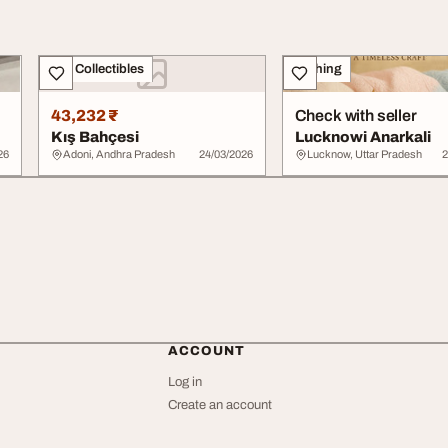
Art - Collectibles
Clothing
43,232 ₹
Check with seller
Kış Bahçesi
Lucknowi Anarkali
26
Adoni, Andhra Pradesh
24/03/2026
Lucknow, Uttar Pradesh
2
ACCOUNT
Log in
Create an account