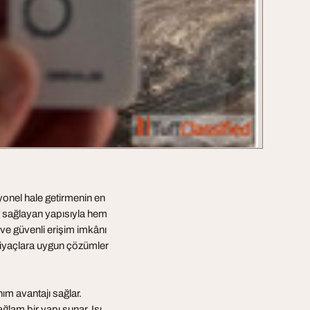
iyonel hale getirmenin en
uf sağlayan yapısıyla hem
 ve güvenli erişim imkânı
ihtiyaçlara uygun çözümler
ım avantajı sağlar.
lam bir yapı sunar. Isı