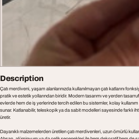
Description
Çatı merdiveni, yaşam alanlarınızda kullanılmayan çatı katlarını fonks
pratik ve estetik yollarından biridir. Modern tasarımı ve yerden tasarr
evlerde hem de iş yerlerinde tercih edilen bu sistemler, kolay kullanım
sunar. Katlanabilir, teleskopik ya da sabit modelleri sayesinde farklı 
üretir.
Dayanıklı malzemelerden üretilen çatı merdivenleri, uzun ömürlü kullan
Ahşap, alüminyum ya da çelik seçenekleri ile hem dekoratif hem de sağ