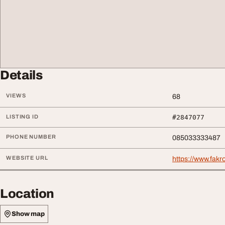
Details
VIEWS
68
LISTING ID
#2847077
PHONE NUMBER
085033333487
WEBSITE URL
https://www.fakr
Location
Show map