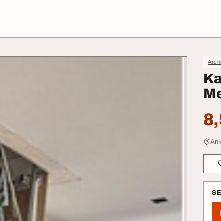
Archi
Ka
Me
8,
Ank
S