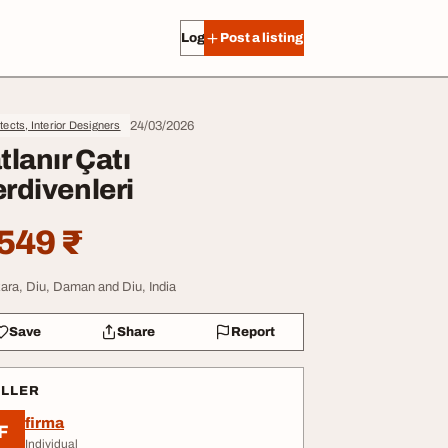
Log in
Post a listing
24/03/2026
tects, Interior Designers
tlanır Çatı
rdivenleri
549 ₹
ara, Diu, Daman and Diu, India
Save
Share
Report
ELLER
firma
F
Individual