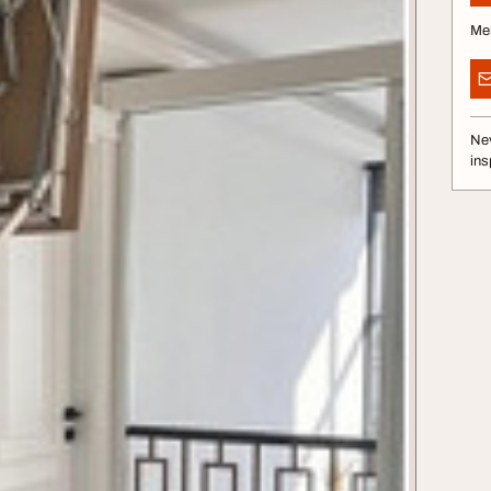
Me
Nev
ins