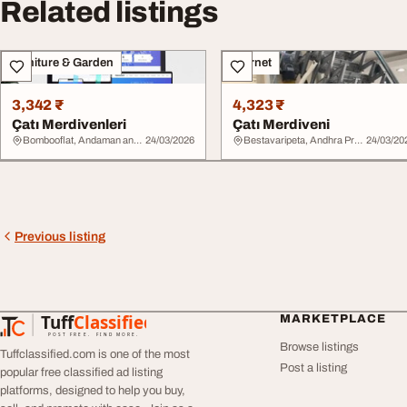
Related listings
Furniture & Garden
Internet
3,342 ₹
4,323 ₹
Çatı Merdivenleri
Çatı Merdiveni
Bombooflat, Andaman and Nicobar Islands
24/03/2026
Bestavaripeta, Andhra Pradesh
24/03/20
Previous listing
Tuff
Classified
MARKETPLACE
TuffClassified
POST FREE. FIND MORE.
Browse listings
Tuffclassified.com is one of the most
Post a listing
popular free classified ad listing
platforms, designed to help you buy,