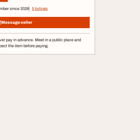
mber since 2026
5 listings
Message seller
er pay in advance. Meet in a public place and
pect the item before paying.