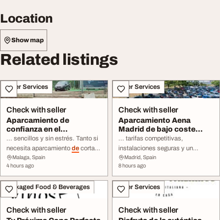
Location
Show map
Related listings
Other Services
Other Services
Check with seller
Check with seller
Aparcamiento de
Aparcamiento Aena
confianza en el
Madrid de bajo coste
aeropuerto de Málaga
cerca del aeropuerto ...
... sencillos y sin estrés. Tanto si
... tarifas competitivas,
España ...
necesita aparcamiento
de
corta
instalaciones seguras y un
Malaga, Spain
Madrid, Spain
como
de
larga estancia, su
cómodo servicio
de
traslado,
4 hours ago
8 hours ago
vehículo permanecerá en unas ...
podrá dejar su vehículo con total
tiempo y dinero. Elija Park Malaga
... tranquilidad mientras viaja.
Packaged Food & Beverages
Other Services
para disfrutar
de
un servicio
de
Tanto si necesita aparcamiento
aparcamiento fiable que combina
de
corta como
de
larga estancia,
precios asequibles, seguridad ...
Parking Futuro ofrece una
Check with seller
Check with seller
solución ...