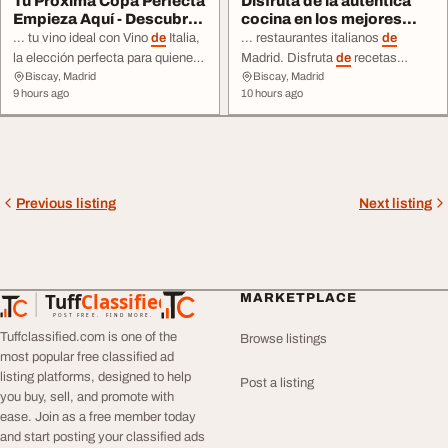
Tu Próxima Copa Perfecta
Disfruta de la auténtica
Empieza Aquí - Descubre
cocina en los mejores
tu vino ide...
restaurantes ...
... tu vino ideal con Vino
de
Italia,
... restaurantes italianos
de
la elección perfecta para quienes
Madrid. Disfruta
de
recetas
Biscay, Madrid
Biscay, Madrid
disfrutan
de
vinos
de
alta calidad
tradicionales, ingredientes
de
alta
9 hours ago
10 hours ago
y sabores auténticos ... cada
calidad y el auténtico sabor
de
ocasión, desde cenas especiales
Italia en ... recomendación ha sido
hasta momentos
de
celebración.
seleccionada pensando en los
Con Vino
de
Italia, vivirás una
amantes
de
la cocina italiana.
experiencia única gracias ...
Elige Productos Italianos para
crear ...
Previous listing
Next listing
Tuff
Classified
MARKETPLACE
TuffClassified
POST FREE. FIND MORE.
Tuffclassified.com is one of the
Browse listings
most popular free classified ad
listing platforms, designed to help
Post a listing
you buy, sell, and promote with
ease. Join as a free member today
and start posting your classified ads